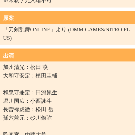
※未就学児入場不可
原案
「刀剣乱舞ONLINE」より (DMM GAMES/NITRO PL
US)
出演
加州清光：松田 凌
大和守安定：植田圭輔
和泉守兼定：田淵累生
堀川国広：小西詠斗
長曽祢虎徹：松田 岳
孫六兼元：砂川脩弥
監査官：内藤大希