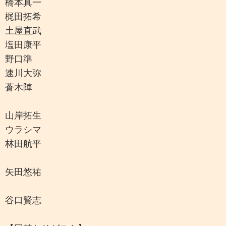
橋本真一
梶田拓希
土屋直武
塩田康平
野口準
速川大弥
蒼木陣
山岸拓生
ウラシマ
林田航平
矢田悠祐
谷口賢志