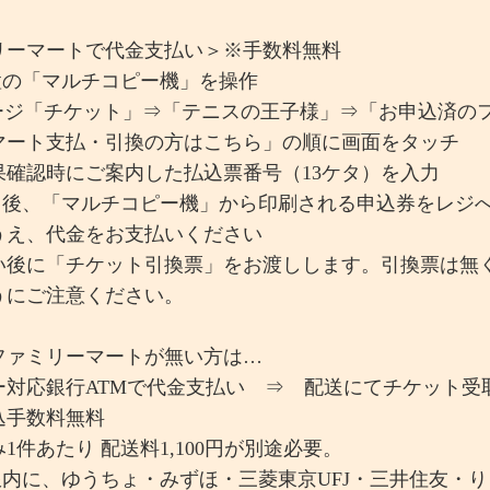
リーマートで代金支払い＞※手数料無料
設置の「マルチコピー機」を操作
ージ「チケット」⇒「テニスの王子様」⇒「お申込済の
マート支払・引換の方はこちら」の順に画面をタッチ
確認時にご案内した払込票番号（13ケタ）を入力
終了後、「マルチコピー機」から印刷される申込券をレジ
うえ、代金をお支払いください
い後に「チケット引換票」をお渡しします。引換票は無
うにご注意ください。
ファミリーマートが無い方は…
ー対応銀行ATMで代金支払い ⇒ 配送にてチケット受
込手数料無料
1件あたり 配送料1,100円が別途必要。
限内に、ゆうちょ・みずほ・三菱東京UFJ・三井住友・り