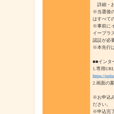
詳細・お
※当選後
はすべて
※事前に
イープラ
認証が必
※本先行
■■インタ
1.専用U
https://epl
2.画面
※お申込
ださい。
※申込完