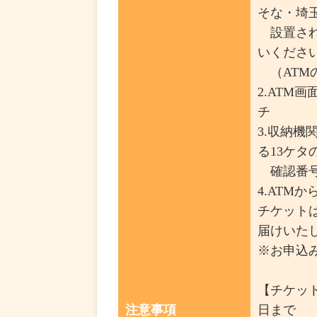
そな・埼
設置され
いくださ
（ATM
2.ATM
チ
3.収納機
る13ケタ
確認番号
4.ATM
チケット
届けいた
※お申込み
【チケット
注意事項
日まで