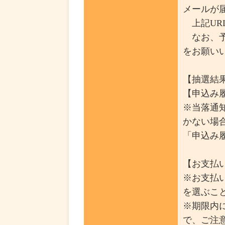
メールが
上記UR
なお、予め
をお願い
【抽選結果
【申込み
※当落通
かない場
「申込み
【お支払い
※お支払
を選ぶこ
※期限内
で、ご注