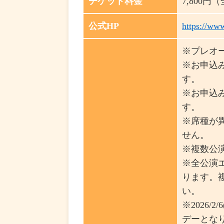
チケット料金
7,800
公式HP
https://ww
※プレオ
※お申込
す。
※お申込
す。
※席種が
せん。
※複数公
※全公演
ります。
い。
※2026/2
デーとな