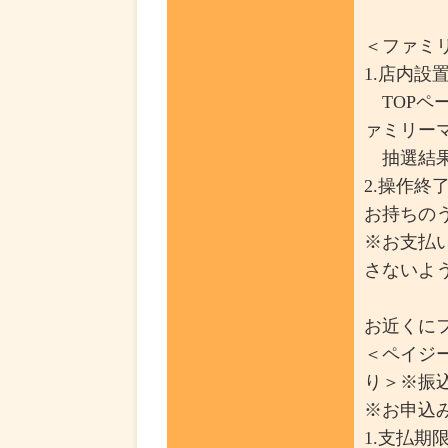
＜ファミ
1.店内
TOPペ
ァミリー
抽選結果
2.操作
お持ちの
※お支払
さないよ
お近くに
＜ペイジ
り＞※振
※お申込み
1.支払期