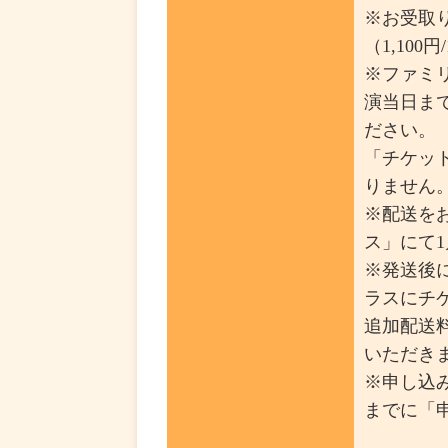
※お受取
（1,10
※ファミ
演当日ま
ださい。
「チケッ
りません
※配送を
ス」にて
※発送後
ラスにチ
追加配送料
いただき
※申し込み
までに「