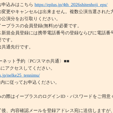
申込みはこちら
https://eplus.jp/4th_2026shitenhoji_eps/
の変更やキャンセルは出来ません。複数公演当選された
の公演分をお引取りください。
イープラスの会員登録(無料)が必要です。
ス新規会員登録には携帯電話番号の登録ならびに電話番
要です。
は共通先行です。
ーネット予約〈PC/スマホ共通〉■■
RLにアクセスしてください。
us.jp/nelke25_tennimu/
の案内に従ってお申込ください。
みの際はイープラスのログインID・パスワードをご用意
了後、内容確認メールを登録アドレス宛に送信しますが